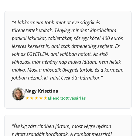
"A lábkörmeim több mint öt éve sárgák és
töredezettek voltak. Tényleg mindent kipróbáltam —
patikai lakkokat, tablettákat, sőt egy közel 400 eurós
lézeres kezelést is, ami csak átmenetileg segített. Ez
volt az EGYETLEN, ami valóban hatott. Az első
változást már néhány nap múlva láttam, nem hetek
múlva. Most a második üvegnél tartok, és a körmeim
jobban néznek ki, mint évek óta bármikor."
Nagy Krisztina
★★★★★
Ellenőrzött vásárlás
"Évekig zárt cipőben jártam, most végre nyáron
nyitott szandált hordhatok. A gombát messziről