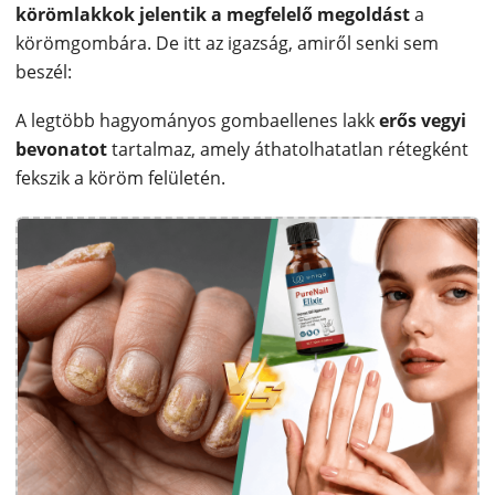
körömlakkok jelentik a megfelelő megoldást
a
körömgombára. De itt az igazság, amiről senki sem
beszél:
A legtöbb hagyományos gombaellenes lakk
erős vegyi
bevonatot
tartalmaz, amely áthatolhatatlan rétegként
fekszik a köröm felületén.