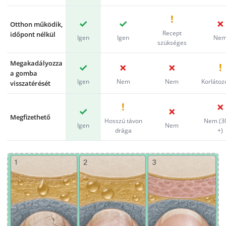
!
✓
✓
✗
Otthon működik,
Recept
időpont nélkül
Igen
Igen
Ne
szükséges
Megakadályozza
✓
✗
✗
!
a gomba
Igen
Nem
Nem
Korlátoz
visszatérését
!
✗
✓
✗
Megfizethető
Hosszú távon
Nem (3
Igen
Nem
drága
+)