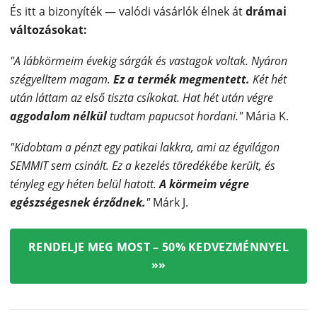
És itt a bizonyíték — valódi vásárlók élnek át
drámai
változásokat:
"A lábkörmeim évekig sárgák és vastagok voltak. Nyáron
szégyelltem magam.
Ez a termék megmentett.
Két hét
után láttam az első tiszta csíkokat. Hat hét után végre
aggodalom nélkül
tudtam papucsot hordani."
Mária K.
"Kidobtam a pénzt egy patikai lakkra, ami az égvilágon
SEMMIT sem csinált. Ez a kezelés töredékébe került, és
tényleg egy héten belül hatott.
A körmeim végre
egészségesnek érződnek.
"
Márk J.
RENDELJE MEG MOST – 50% KEDVEZMÉNNYEL
»»