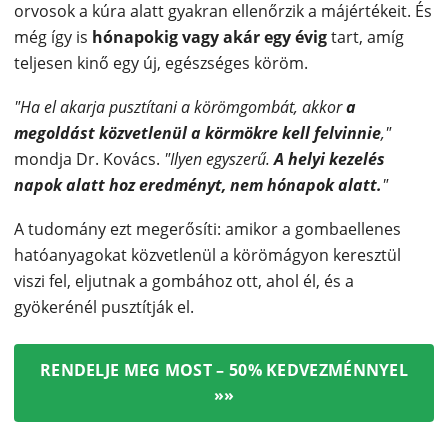
orvosok a kúra alatt gyakran ellenőrzik a májértékeit. És
még így is
hónapokig vagy akár egy évig
tart, amíg
teljesen kinő egy új, egészséges köröm.
"Ha el akarja pusztítani a körömgombát, akkor
a
megoldást közvetlenül a körmökre kell felvinnie
,"
mondja Dr. Kovács.
"Ilyen egyszerű.
A helyi kezelés
napok alatt hoz eredményt, nem hónapok alatt.
"
A tudomány ezt megerősíti: amikor a gombaellenes
hatóanyagokat közvetlenül a körömágyon keresztül
viszi fel, eljutnak a gombához ott, ahol él, és a
gyökerénél pusztítják el.
RENDELJE MEG MOST – 50% KEDVEZMÉNNYEL
»»