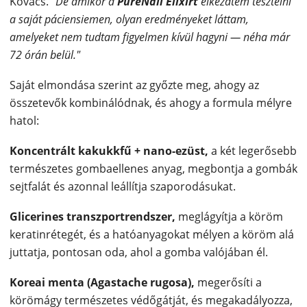
Kovács.
"De amikor a
PureNail Elixirt
elkezdtem tesztelni
a saját páciensiemen, olyan eredményeket láttam,
amelyeket nem tudtam figyelmen kívül hagyni — néha már
72 órán belül."
Saját elmondása szerint az győzte meg, ahogy az
összetevők kombinálódnak, és ahogy a formula mélyre
hatol:
Koncentrált kakukkfű + nano-ezüst,
a két legerősebb
természetes gombaellenes anyag, megbontja a gombák
sejtfalát és azonnal leállítja szaporodásukat.
Glicerines transzportrendszer,
meglágyítja a köröm
keratinrétegét, és a hatóanyagokat mélyen a köröm alá
juttatja, pontosan oda, ahol a gomba valójában él.
Koreai menta (Agastache rugosa),
megerősíti a
körömágy természetes védőgátját, és megakadályozza,