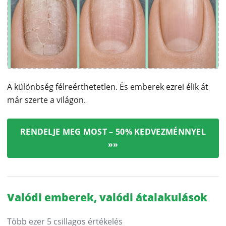
A különbség félreérthetetlen. És emberek ezrei élik át
már szerte a világon.
RENDELJE MEG MOST – 50% KEDVEZMÉNNYEL
»»
Valódi emberek, valódi átalakulások
Több ezer 5 csillagos értékelés