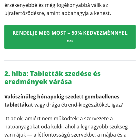
érzékenyebbé és még fogékonyabbá válik az
újrafertőződésre, amint abbahagyja a kenést.
RENDELJE MEG MOST – 50% KEDVEZMÉNNYEL
»»
2. hiba: Tabletták szedése és
eredmények várása
Valószínűleg hónapokig szedett gombaellenes
tablettákat
vagy drága étrend-kiegészítőket, igaz?
Itt az ok, amiért nem működtek: a szervezete a
hatóanyagokat oda küldi, ahol a legnagyobb szükség
van rájuk — a létfontosságú szervekbe, a májba és a