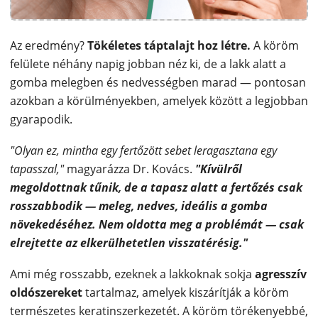
Az eredmény?
Tökéletes táptalajt hoz létre.
A köröm
felülete néhány napig jobban néz ki, de a lakk alatt a
gomba melegben és nedvességben marad — pontosan
azokban a körülményekben, amelyek között a legjobban
gyarapodik.
"Olyan ez, mintha egy fertőzött sebet leragasztana egy
tapasszal,"
magyarázza Dr. Kovács.
"Kívülről
megoldottnak tűnik, de a tapasz alatt a fertőzés csak
rosszabbodik — meleg, nedves, ideális a gomba
növekedéséhez. Nem oldotta meg a problémát — csak
elrejtette az elkerülhetetlen visszatérésig."
Ami még rosszabb, ezeknek a lakkoknak sokja
agresszív
oldószereket
tartalmaz, amelyek kiszárítják a köröm
természetes keratinszerkezetét. A köröm törékenyebbé,