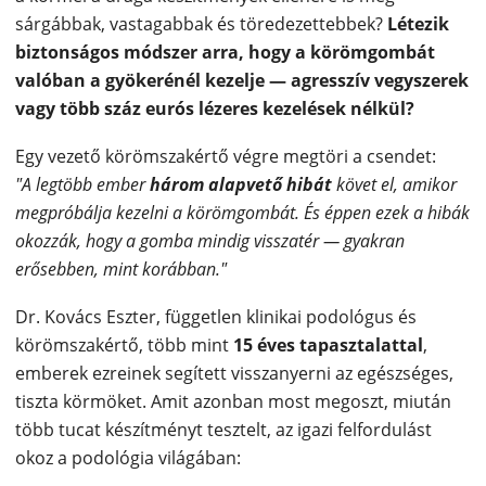
sárgábbak, vastagabbak és töredezettebbek?
Létezik
biztonságos módszer arra, hogy a körömgombát
valóban a gyökerénél kezelje — agresszív vegyszerek
vagy több száz eurós lézeres kezelések nélkül?
Egy vezető körömszakértő végre megtöri a csendet:
"A legtöbb ember
három alapvető hibát
követ el, amikor
megpróbálja kezelni a körömgombát. És éppen ezek a hibák
okozzák, hogy a gomba mindig visszatér — gyakran
erősebben, mint korábban."
Dr. Kovács Eszter, független klinikai podológus és
körömszakértő, több mint
15 éves tapasztalattal
,
emberek ezreinek segített visszanyerni az egészséges,
tiszta körmöket. Amit azonban most megoszt, miután
több tucat készítményt tesztelt, az igazi felfordulást
okoz a podológia világában: