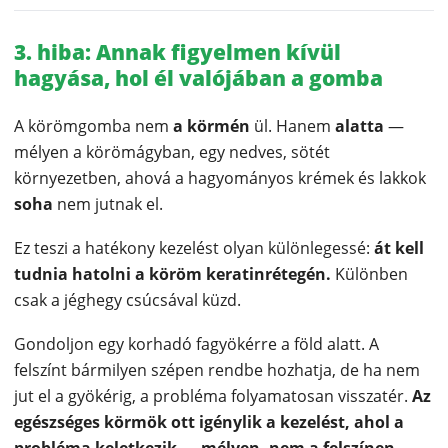
3. hiba: Annak figyelmen kívül
hagyása, hol él valójában a gomba
A körömgomba nem
a körmén
ül. Hanem
alatta
—
mélyen a körömágyban, egy nedves, sötét
környezetben, ahová a hagyományos krémek és lakkok
soha
nem jutnak el.
Ez teszi a hatékony kezelést olyan különlegessé:
át kell
tudnia hatolni a köröm keratinrétegén.
Különben
csak a jéghegy csúcsával küzd.
Gondoljon egy korhadó fagyökérre a föld alatt. A
felszínt bármilyen szépen rendbe hozhatja, de ha nem
jut el a gyökérig, a probléma folyamatosan visszatér.
Az
egészséges körmök ott igénylik a kezelést, ahol a
probléma keletkezik — mélyen, nem a felszínen.