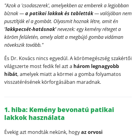
"Azok a 'csodaszerek', amelyekben az emberek a legjobban
bíznak —
a patikai lakkok és tabletták
— valójában nem
pusztítják el a gombát. Olyasmit hoznak létre, amit én
'lakkpecsét-hatásnak'
nevezek: egy kemény réteget a
köröm felületén, amely alatt a megbújó gomba vidáman
növekszik tovább."
És Dr. Kovács nincs egyedül. A körömegészség szakértői
világszerte most fedik fel azt a
három legnagyobb
hibát
, amelyek miatt a körmei a gomba folyamatos
visszatérésének körforgásában maradnak.
1. hiba: Kemény bevonatú patikai
lakkok használata
Évekig azt mondták nekünk, hogy
az orvosi