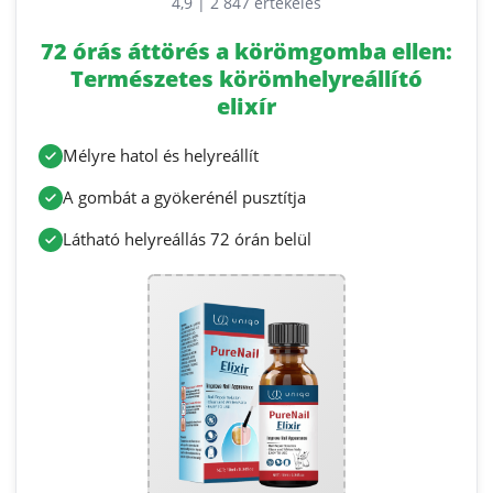
4,9 | 2 847 értékelés
72 órás áttörés a körömgomba ellen:
Természetes körömhelyreállító
elixír
Mélyre hatol és helyreállít
A gombát a gyökerénél pusztítja
Látható helyreállás 72 órán belül