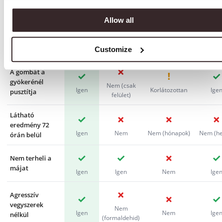
miért nem ez)
Allow all
Amire szüksége
PureNail
Patikai
Gombaellenes
Lézer
van
Elixir
lakkok
tabletták
kezel
Customize
✗
A gombát a
✓
!
✓
gyökerénél
Nem (csak
Igen
Korlátozottan
Ige
pusztítja
felület)
Látható
✓
✗
✗
✗
eredmény 72
Igen
Nem
Nem (hónapok)
Nem (he
órán belül
✓
✓
✗
✓
Nem terheli a
májat
Igen
Igen
Nem
Ige
✗
Agresszív
✓
✗
✓
vegyszerek
Nem
Igen
Nem
Ige
nélkül
(formaldehid)