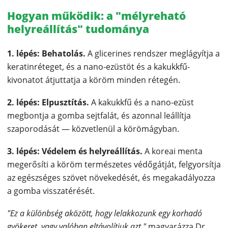
Hogyan működik: a "mélyreható
helyreállítás" tudománya
1. lépés: Behatolás.
A glicerines rendszer meglágyítja a
keratinréteget, és a nano-ezüstöt és a kakukkfű-
kivonatot átjuttatja a köröm minden rétegén.
2. lépés: Elpusztítás.
A kakukkfű és a nano-ezüst
megbontja a gomba sejtfalát, és azonnal leállítja
szaporodását — közvetlenül a körömágyban.
3. lépés: Védelem és helyreállítás.
A koreai menta
megerősíti a köröm természetes védőgátját, felgyorsítja
az egészséges szövet növekedését, és megakadályozza
a gomba visszatérését.
"Ez a különbség aközött, hogy lelakkozunk egy korhadó
gyökeret, vagy valóban eltávolítjuk azt,"
magyarázza Dr.