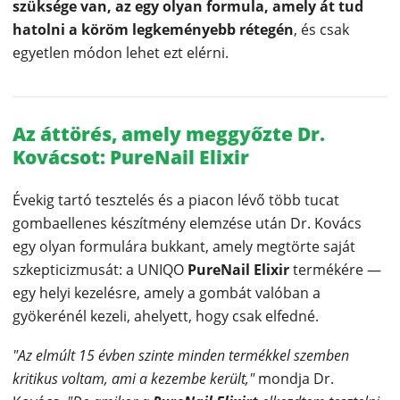
szüksége van, az egy olyan formula, amely át tud
hatolni a köröm legkeményebb rétegén
, és csak
egyetlen módon lehet ezt elérni.
Az áttörés, amely meggyőzte Dr.
Kovácsot: PureNail Elixir
Évekig tartó tesztelés és a piacon lévő több tucat
gombaellenes készítmény elemzése után Dr. Kovács
egy olyan formulára bukkant, amely megtörte saját
szkepticizmusát: a UNIQO
PureNail Elixir
termékére —
egy helyi kezelésre, amely a gombát valóban a
gyökerénél kezeli, ahelyett, hogy csak elfedné.
"Az elmúlt 15 évben szinte minden termékkel szemben
kritikus voltam, ami a kezembe került,"
mondja Dr.