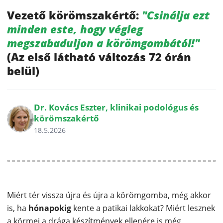
Vezető körömszakértő:
"Csinálja ezt
minden este, hogy végleg
megszabaduljon a körömgombától!"
(Az első látható változás 72 órán
belül)
Dr. Kovács Eszter, klinikai podológus és
körömszakértő
18.5.2026
Miért tér vissza újra és újra a körömgomba, még akkor
is, ha
hónapokig
kente a patikai lakkokat? Miért lesznek
a körmei a drága készítmények ellenére is még