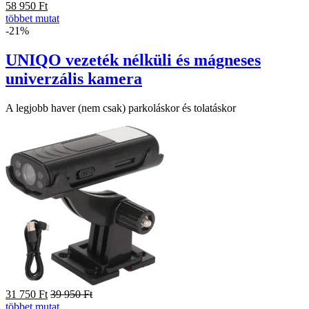
58 950
Ft
többet mutat
-21%
UNIQO vezeték nélküli és mágneses
univerzális kamera
A legjobb haver (nem csak) parkoláskor és tolatáskor
31 750
Ft
39 950
Ft
többet mutat