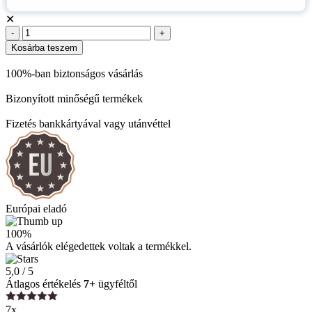
✕
Kosárba teszem
100%-ban biztonságos vásárlás
Bizonyított minőségű termékek
Fizetés bankkártyával vagy utánvéttel
Európai eladó
100%
A vásárlók elégedettek voltak a termékkel.
5,0 / 5
Átlagos értékelés
7+
ügyféltől
7x