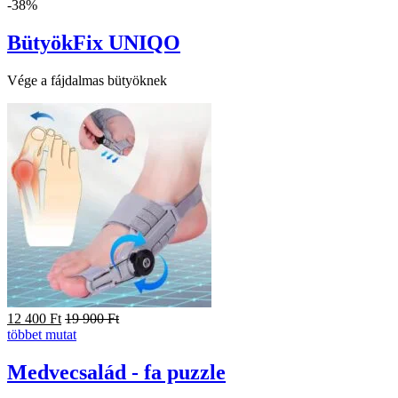
-38%
BütyökFix UNIQO
Vége a fájdalmas bütyöknek
12 400
Ft
19 900
Ft
többet mutat
Medvecsalád - fa puzzle