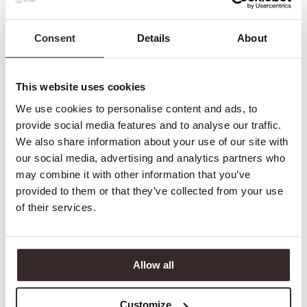
Ellenőrzött tulajdonos
Consent
Details
About
Működik! Már pár hét után egészségesnek tűnik a körmöm 🙃
Barbi
This website uses cookies
7. február 2026
We use cookies to personalise content and ads, to
Ellenőrzött tulajdonos
provide social media features and to analyse our traffic.
We also share information about your use of our site with
Gyorsan felvihető és tényleg látható az eredmény. Már nem szürkés
our social media, advertising and analytics partners who
a körmöm 👌
may combine it with other information that you’ve
provided to them or that they’ve collected from your use
Marcell
of their services.
2. február 2026
Ellenőrzött tulajdonos
Szuper a hatása, és plusz pont, hogy nem érezni rajta azt a vegyszer
Allow all
szagot.
Customize