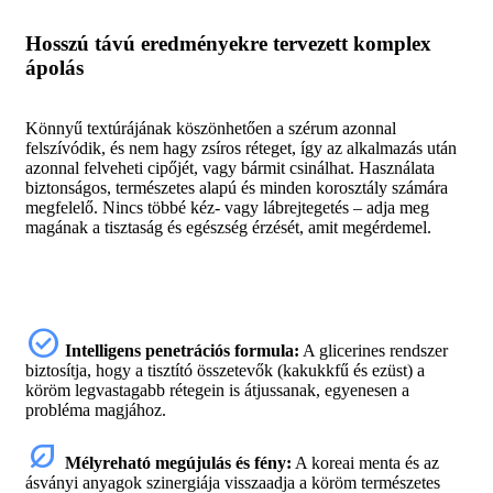
Hosszú távú eredményekre tervezett komplex
ápolás
Könnyű textúrájának köszönhetően a szérum azonnal
felszívódik, és nem hagy zsíros réteget, így az alkalmazás után
azonnal felveheti cipőjét, vagy bármit csinálhat. Használata
biztonságos, természetes alapú és minden korosztály számára
megfelelő. Nincs többé kéz- vagy lábrejtegetés – adja meg
magának a tisztaság és egészség érzését, amit megérdemel.
check_circle
Intelligens penetrációs formula:
A glicerines rendszer
biztosítja, hogy a tisztító összetevők (kakukkfű és ezüst) a
köröm legvastagabb rétegein is átjussanak, egyenesen a
probléma magjához.
nest_eco_leaf
Mélyreható megújulás és fény:
A koreai menta és az
ásványi anyagok szinergiája visszaadja a köröm természetes