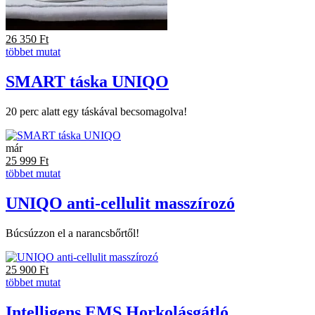
26 350
Ft
többet mutat
SMART táska UNIQO
20 perc alatt egy táskával becsomagolva!
már
25 999
Ft
többet mutat
UNIQO anti-cellulit masszírozó
Búcsúzzon el a narancsbőrtől!
25 900
Ft
többet mutat
Intelligens EMS Horkolásgátló