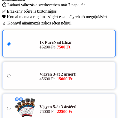
⏱️ Látható változás a szerkezetben már 7 nap után
✅ Érzékeny bőrre is biztonságos
🛡️ Koreai menta a rugalmasságért és a mélyreható megújulásért
💧 Könnyű alkalmazás zsíros réteg nélkül
1x PureNail Elixir
15200 Ft
7500 Ft
Vigyen 3-at 2 áráért!
45600 Ft
15000 Ft
Vigyen 5-öt 3 áráért!
76000 Ft
22500 Ft