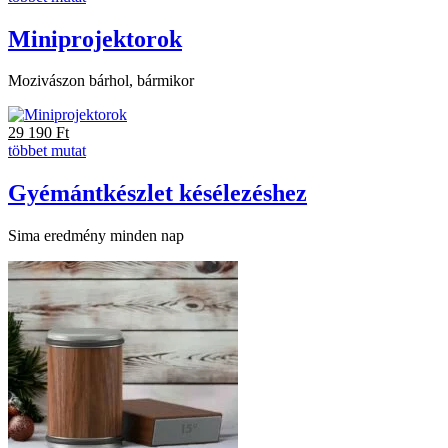
Miniprojektorok
Mozivászon bárhol, bármikor
29 190
Ft
többet mutat
Gyémántkészlet késélezéshez
Sima eredmény minden nap