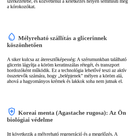
szerkezetébe, és közvetlenül a keletkezés helyén semmisíti meg
a kórokozókat.
water_drop
Mélyreható szállítás a glicerinnek
köszönhetően
A siker kulcsa az áteresztőképesség: A szérumunkban található
glicerin lágyítja a köröm keratinszálas rétegét, és transzport
hordozóként működik. Ez a technológia lehetővé teszi az aktív
összetevők számára, hogy „belépjenek” mélyen a köröm alá,
ahová a hagyományos krémek és lakkok soha nem jutnak el.
health_and_safety
Koreai menta (Agastache rugosa): Az Ön
biológiai védelme
Itt következik a mélyreható regeneráció és a megelőzés. A