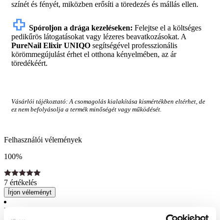
színét és fényét, miközben erősíti a töredezés és mállás ellen.
health_cross
Spóroljon a drága kezeléseken:
Felejtse el a költséges
pedikűrös látogatásokat vagy lézeres beavatkozásokat. A
PureNail Elixir UNIQO
segítségével professzionális
körömmegújulást érhet el otthona kényelmében, az ár
töredékéért.
Vásárlói tájékoztató: A csomagolás kialakítása kismértékben eltérhet, de
ez nem befolyásolja a termék minőségét vagy működését.
Felhasználói vélemények
100%
7 értékelés
Írjon véleményt
Lulu
11. február 2026