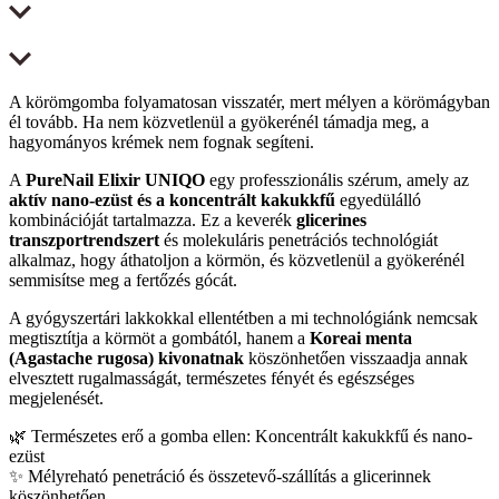
A körömgomba folyamatosan visszatér, mert mélyen a körömágyban
él tovább. Ha nem közvetlenül a gyökerénél támadja meg, a
hagyományos krémek nem fognak segíteni.
A
PureNail Elixir UNIQO
egy professzionális szérum, amely az
aktív nano-ezüst és a koncentrált kakukkfű
egyedülálló
kombinációját tartalmazza. Ez a keverék
glicerines
transzportrendszert
és molekuláris penetrációs technológiát
alkalmaz, hogy áthatoljon a körmön, és közvetlenül a gyökerénél
semmisítse meg a fertőzés gócát.
A gyógyszertári lakkokkal ellentétben a mi technológiánk nemcsak
megtisztítja a körmöt a gombától, hanem a
Koreai menta
(Agastache rugosa) kivonatnak
köszönhetően visszaadja annak
elvesztett rugalmasságát, természetes fényét és egészséges
megjelenését.
🌿 Természetes erő a gomba ellen: Koncentrált kakukkfű és nano-
ezüst
✨ Mélyreható penetráció és összetevő-szállítás a glicerinnek
köszönhetően