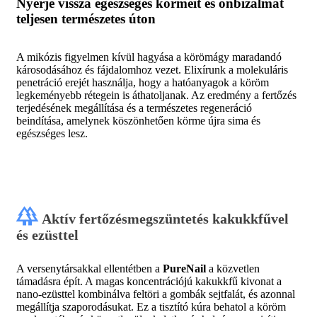
Nyerje vissza egészséges körmeit és önbizalmát
teljesen természetes úton
A mikózis figyelmen kívül hagyása a körömágy maradandó
károsodásához és fájdalomhoz vezet. Elixírunk a molekuláris
penetráció erejét használja, hogy a hatóanyagok a köröm
legkeményebb rétegein is áthatoljanak. Az eredmény a fertőzés
terjedésének megállítása és a természetes regeneráció
beindítása, amelynek köszönhetően körme újra sima és
egészséges lesz.
forest
Aktív fertőzésmegszüntetés kakukkfűvel
és ezüsttel
A versenytársakkal ellentétben a
PureNail
a közvetlen
támadásra épít. A magas koncentrációjú kakukkfű kivonat a
nano-ezüsttel kombinálva feltöri a gombák sejtfalát, és azonnal
megállítja szaporodásukat. Ez a tisztító kúra behatol a köröm